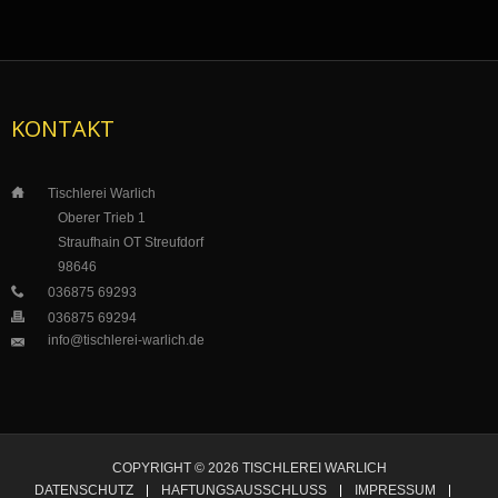
KONTAKT
___
Tischlerei Warlich
_____
_
Oberer Trieb 1
___
__
_
Straufhain OT Streufdorf
___
_
__
98646
___
036875 69293
___
036875 69294
info@tischlerei-warlich.de
___
COPYRIGHT © 2026 TISCHLEREI WARLICH
DATENSCHUTZ
HAFTUNGSAUSSCHLUSS
IMPRESSUM