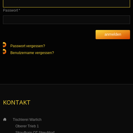
Passwort
*
anmelden
Passwort vergessen?
Benutzername vergessen?
KONTAKT
___
Tischlerei Warlich
_____
_
Oberer Trieb 1
___
__
_
Straufhain OT Streufdorf