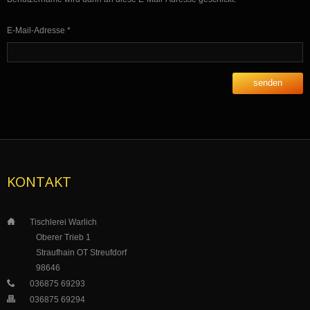
E-Mail-Adresse
*
senden
KONTAKT
___
Tischlerei Warlich
_____
_
Oberer Trieb 1
___
__
_
Straufhain OT Streufdorf
___
_
__
98646
___
036875 69293
___
036875 69294