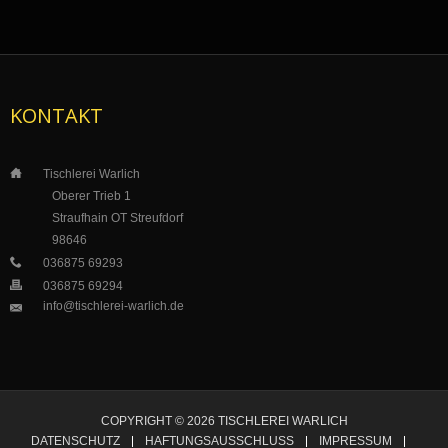
KONTAKT
___
Tischlerei Warlich
_____
_
Oberer Trieb 1
___
__
_
Straufhain OT Streufdorf
___
_
__
98646
___
036875 69293
___
036875 69294
info@tischlerei-warlich.de
___
COPYRIGHT © 2026 TISCHLEREI WARLICH
DATENSCHUTZ
HAFTUNGSAUSSCHLUSS
IMPRESSUM