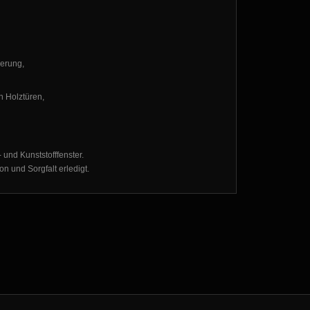
erung,
n Holztüren,
 und Kunststofffenster.
on und Sorgfalt erledigt.