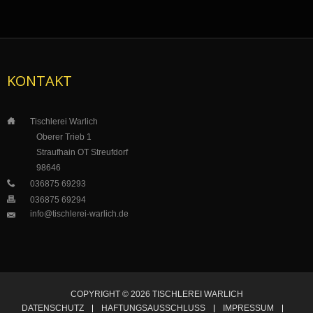
KONTAKT
___
Tischlerei Warlich
_____
_
Oberer Trieb 1
___
__
_
Straufhain OT Streufdorf
___
_
__
98646
___
036875 69293
___
036875 69294
info@tischlerei-warlich.de
___
COPYRIGHT © 2026 TISCHLEREI WARLICH
DATENSCHUTZ
HAFTUNGSAUSSCHLUSS
IMPRESSUM