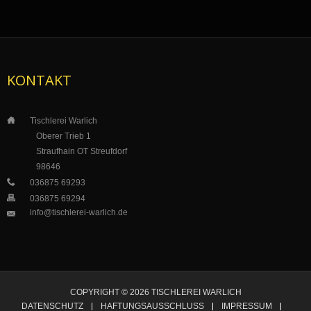
KONTAKT
___
Tischlerei Warlich
_____
_
Oberer Trieb 1
___
__
_
Straufhain OT Streufdorf
___
_
__
98646
___
036875 69293
___
036875 69294
info@tischlerei-warlich.de
___
COPYRIGHT © 2026 TISCHLEREI WARLICH
DATENSCHUTZ
HAFTUNGSAUSSCHLUSS
IMPRESSUM