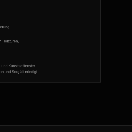
erung,
n Holztüren,
 und Kunststofffenster.
on und Sorgfalt erledigt.